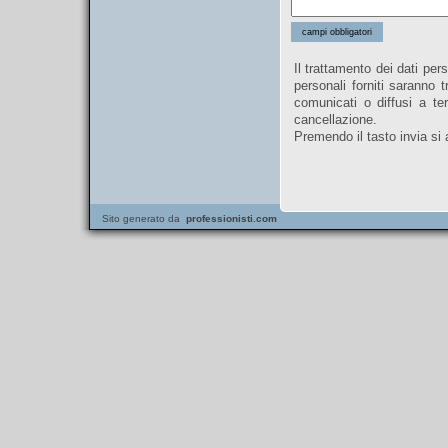
campi obbligatori
Il trattamento dei dati pers
personali forniti saranno 
comunicati o diffusi a te
cancellazione.
Premendo il tasto invia si 
Sito generato da
professionisti.com