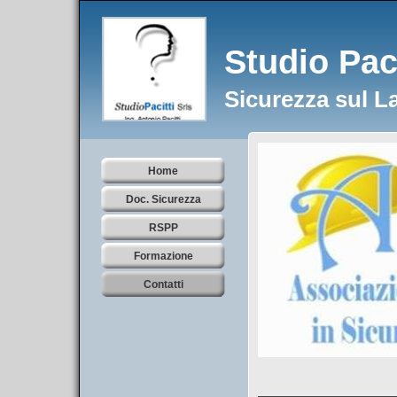
Studio Pacit
Sicurezza sul L
Home
Doc. Sicurezza
RSPP
Formazione
Contatti